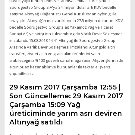
büyük yağlı tohum kırımı ve tarımsal emtia ticaret şirketi
Sodrugestvo Group S.A'ya 34 milyon dolar artı KDV bedelle
satışına Altınyağ Olağanüstü Genel Kurul’undan oybirliği ile
onay çıktı Altınyağ'ın mal varlıklarının 27.5 milyon dolar artı KDV
bedelle Sodrugestvo Group'a ait Yakamoz Yağ ve Ticaret
Sanayi A.Ş'ye satışı için Luksemburg'da Varlık Devir Sözleşmesi
imzalandı. 15.08.2018 14:41 Altınyağ ile Sodrugestvo Group
Arasında Varlık Devir Sözleşmesi İmzalandı Altungold altın
transferi, ziynet altın ve gram altın ürünlerini satın
alabileceğiniz %100 güvenli sanal mağazadır. Alışverişlerinizde
altun puan kazanabilir ve bu puanlar ile tekrar alışveriş
yapabilirsiniz.
29 Kasım 2017 Çarşamba 12:55 |
Son Güncelleme: 29 Kasım 2017
Çarşamba 15:09 Yağ
üreticiminde yarım asrı deviren
Altınyağ satıldı