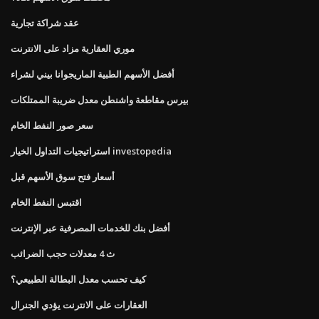
عقد شراكة تجارية
موري العقارية مزاد على الانترنت
أفضل الأسهم الطبية الماريجوانا بيني لشراء
بيرس مقاطعة واشنطن معدل ضريبة الممتلكات
سعر صور النفط الخام
استراتيجيات التداول الخيار investopedia
أسعار فتح سوق الأسهم قبل
اقتبس النفط الخام
أفضل بنك للخدمات المصرفية عبر الإنترنت
ث 4 معدلات حجب الضرائب
كيف تحسب معدل البطالة الطبيعي؟
العقارات على الانترنت يؤدي الجنرال