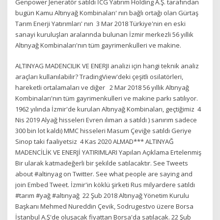
Genpower Jeneratör satıldı İCG Yatırım Holding A.Ş. tarafından
bugün Kamu Altınyağ Kombinaları' nın bağlı ortağı olan Gürtaş
Tarım Enerji Yatırımları' nın 3 Mar 2018 Türkiye'nin en eski
sanayi kuruluşları aralarında bulunan İzmir merkezli 56 yıllık
Altınyağ Kombinaları'nın tüm gayrimenkulleri ve makine.
ALTINYAG MADENCILIK VE ENERJI analizi için hangi teknik analiz
araçları kullanılabilir? TradingView'deki çeşitli osilatörleri,
hareketli ortalamaları ve diğer 2 Mar 2018 56 yıllık Altınyağ
Kombinaları'nın tüm gayrimenkulleri ve makine parkı satılıyor.
1962 yılında İzmir'de kurulan Altınyağ Kombinaları, geçtiğimiz 4
Nis 2019 Alyağ hisseleri Evren ılıman a satıldı ) sanırım sadece
300 bin lot kaldı) MMC hisseleri Masum Çeviğe satıldı Geriye
Sinop taki faaliyetsiz 4 Kas 2020 ALMAD*** ALTINYAĞ
MADENCİLİK VE ENERJİ YATIRIMLARI Yapılan Açıklama Ertelenmiş
Bir ularak katmadeğerli bir şekilde satılacaktır. See Tweets
about #altinyag on Twitter. See what people are saying and
join Embed Tweet. İzmir'in köklü şirketi Rus milyardere satıldı
#tarım #yağ #altınyağ 22 Şub 2018 Altınyağ Yönetim Kurulu
Başkanı Mehmed Nureddin Çevik, Sodrugestvo üzere Borsa
İstanbul A.Ş'de oluşacak fiyattan Borsa'da satılacak. 22 Şub