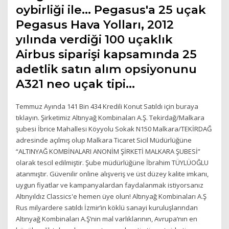
oybirliği ile… Pegasus'a 25 uçak
Pegasus Hava Yolları, 2012
yılında verdiği 100 uçaklık
Airbus siparişi kapsamında 25
adetlik satın alım opsiyonunu
A321 neo uçak tipi…
Temmuz Ayında 141 Bin 434 Kredili Konut Satıldı için buraya
tıklayın. Şirketimiz Altınyağ Kombinaları A.Ş. Tekirdağ/Malkara
şubesi İbrice Mahallesi Köyyolu Sokak N150 Malkara/TEKİRDAĞ
adresinde açılmış olup Malkara Ticaret Sicil Müdürlüğüne
“ALTINYAĞ KOMBİNALARI ANONİM ŞİRKETİ MALKARA ŞUBESİ”
olarak tescil edilmiştir. Şube müdürlüğüne İbrahim TÜYLÜOĞLU
atanmıştır. Güvenilir online alışveriş ve üst düzey kalite imkanı,
uygun fiyatlar ve kampanyalardan faydalanmak istiyorsanız
Altınyıldız Classics'e hemen üye olun! Altınyağ Kombinaları A.Ş
Rus milyardere satıldı İzmir’in köklü sanayi kuruluşlarından
Altınyağ Kombinaları A.Ş’nin mal varlıklarının, Avrupa’nın en