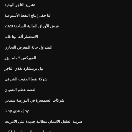
تشريع التاجر الوحيد
لنا حقل إنتاج النفط الأسبوعية
قرش الأوراق المالية الساخنة 2020
الاستثمار ألفا بيتا غاما
المتداول حالة المعرض التجاري
الفوركس 5 ملم بيزو
بيل بريتشارد تغذي التاجر
شركة نفط الجنوب الشرقي
الفضة عظم النسيان
شركات السمسرة في البورصة سيدني
Gpp منتدى jpy
ضريبة الطفل الائتمان مطالبة جديدة على الانترنت
تحويل جنيه إلى دولار جامايكي