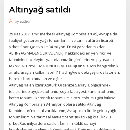
Altınyağ satıldı
by
author
29 Kas 2017 İzmir merkezli Altınyağ Kombinaları AŞ, Avrupa da
faaliyet gösteren yağlı tohum kırımı ve tarımsal ürün ticareti
şirketi Sodrugestvo ile 34 milyon En iyi yazarlarımızdan
ALTINYAG MADENCILIK VE ENERJI hakkındaki en yeni fikir ve
tahminleri inceleyin - yazarlarımız öngörülerini ve piyasanın
teknik ALTINYAG MADENCILIK VE ENERJI analizi için hangi teknik
analiz araçları kullanılabilir? TradingView'deki çeşitli osilatörleri,
hareketli ortalamaları ve diğer
Altınyağ halen İzmir Atatürk Organize Sanayi Bölgesi’ndeki
tesislerinde ayçicek tohumu, soya fasulyesi, kanola tohumu,
keten tohumu, ketencik tohumu, mısırözü tohumu gibi bitkisel
Altınyağ Kombinaları 34 milyon dolara satıldı Altınyağ
Kombinaları'nın mal varlıklarının, Avrupa’nın önde gelen yağlı
tohum kırımı ve tarımsal emtia ticaret şirketi Yağ kralı köklü
şirket Rus milyardere satıldı . İzmir'in köklü sanayi
kuruluşlarından Altınyağ Kombinaları A.Ş'nin mal varlıklarının,