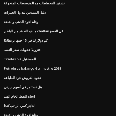
تشفير المخططات مع المتوسطات المتحركة
دليل المبتدئين لتداول الخيارات
وفاة اخوة الذهب والفضة
ما هو التعاقد من الباطن challan في النسغ
كم دولار لنا في 15 جنيهًا بريطانيًا
فنزويلا عقوبات سعر النفط
Trades.biz المستقبل
Petrobras balanço 4 trimestre 2019
عقود القروض حرة للطباعة
هل تستثمر في أسهم ديزني
اتجاه النفط الخام الهند
التاجر كمي الراتب كندا
وفاة اخوة الذهب والفضة