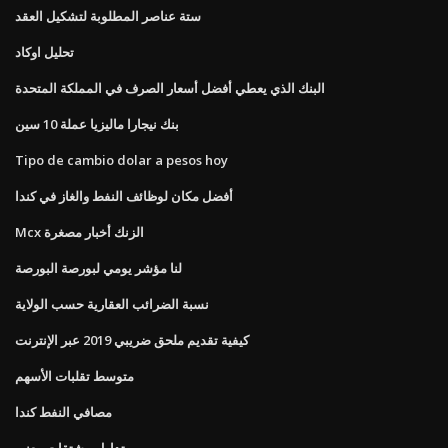
ستة عناصر المطلوبة لتشكيل العقد
تحليل اوكاد
البنك الذي يعطي أفضل أسعار الصرف في المملكة المتحدة
بنك نيجارا ماليزيا عملة 10 سين
Tipo de cambio dolar a pesos hoy
أفضل مكان لوظائف النفط والغاز في كندا
Mcx الزنك أخبار مصغرة
لنا مؤشر يومي لبورصة البورصة
نسبة الضرائب العقارية حسب الولاية
كيفية تقديم ملحق ضريبي 2019 عبر الإنترنت
متوسط ​​تقلبات الأسهم
مصافي النفط كندا
تداول مشتقات معنى