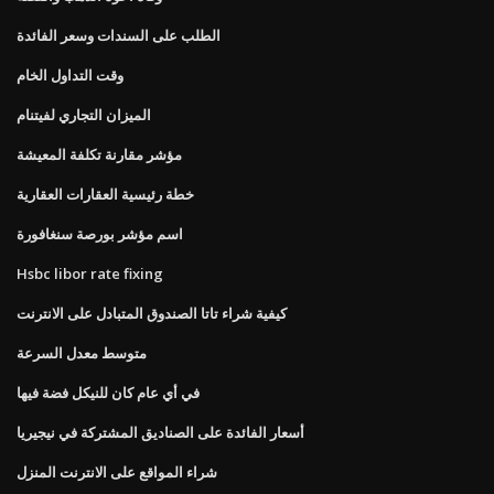
الطلب على السندات وسعر الفائدة
وقت التداول الخام
الميزان التجاري لفيتنام
مؤشر مقارنة تكلفة المعيشة
خطة رئيسية العقارات العقارية
اسم مؤشر بورصة سنغافورة
Hsbc libor rate fixing
كيفية شراء تاتا الصندوق المتبادل على الانترنت
متوسط ​​معدل السرعة
في أي عام كان للنيكل فضة فيها
أسعار الفائدة على الصناديق المشتركة في نيجيريا
شراء المواقع على الانترنت المنزل