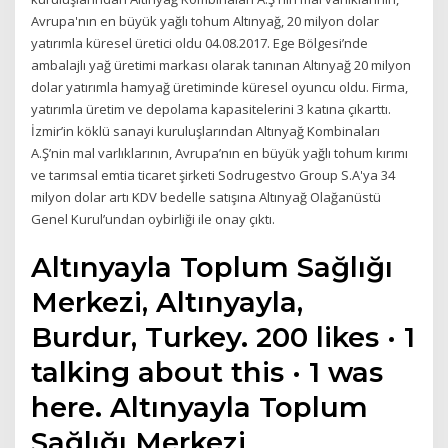
Avrupa'nın en büyük yağlı tohum Altınyağ, 20 milyon dolar
yatırımla küresel üretici oldu 04.08.2017. Ege Bölgesi’nde
ambalajlı yağ üretimi markası olarak tanınan Altınyağ 20 milyon
dolar yatırımla hamyağ üretiminde küresel oyuncu oldu. Firma,
yatırımla üretim ve depolama kapasitelerini 3 katına çıkarttı.
İzmir’in köklü sanayi kuruluşlarından Altınyağ Kombinaları
A.Ş’nin mal varlıklarının, Avrupa’nın en büyük yağlı tohum kırımı
ve tarımsal emtia ticaret şirketi Sodrugestvo Group S.A'ya 34
milyon dolar artı KDV bedelle satışına Altınyağ Olağanüstü
Genel Kurul’undan oybirliği ile onay çıktı.
Altınyayla Toplum Sağlığı
Merkezi, Altınyayla,
Burdur, Turkey. 200 likes · 1
talking about this · 1 was
here. Altınyayla Toplum
Sağlığı Merkezi