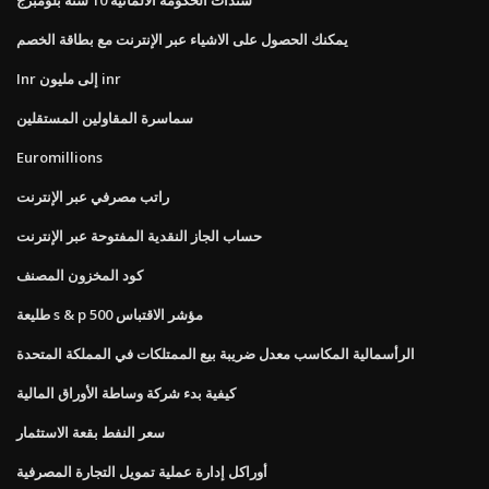
يمكنك الحصول على الاشياء عبر الإنترنت مع بطاقة الخصم
Inr إلى مليون inr
سماسرة المقاولين المستقلين
Euromillions
راتب مصرفي عبر الإنترنت
حساب الجاز النقدية المفتوحة عبر الإنترنت
كود المخزون المصنف
طليعة s & p 500 مؤشر الاقتباس
الرأسمالية المكاسب معدل ضريبة بيع الممتلكات في المملكة المتحدة
كيفية بدء شركة وساطة الأوراق المالية
سعر النفط بقعة الاستثمار
أوراكل إدارة عملية تمويل التجارة المصرفية