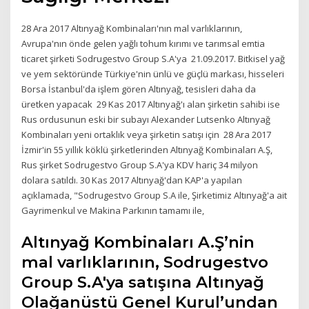
28 Ara 2017 Altınyağ Kombinaları'nın mal varlıklarının,
Avrupa'nın önde gelen yağlı tohum kırımı ve tarımsal emtia
ticaret şirketi Sodrugestvo Group S.A'ya 21.09.2017. Bitkisel yağ
ve yem sektöründe Türkiye'nin ünlü ve güçlü markası, hisseleri
Borsa İstanbul'da işlem gören Altınyağ, tesisleri daha da
üretken yapacak 29 Kas 2017 Altınyağ'ı alan şirketin sahibi ise
Rus ordusunun eski bir subayı Alexander Lutsenko Altınyağ
Kombinaları yeni ortaklık veya şirketin satışı için 28 Ara 2017
İzmir'in 55 yıllık köklü şirketlerinden Altınyağ Kombinaları A.Ş,
Rus şirket Sodrugestvo Group S.A'ya KDV hariç 34 milyon
dolara satıldı. 30 Kas 2017 Altınyağ'dan KAP'a yapılan
açıklamada, "Sodrugestvo Group S.A ile, Şirketimiz Altınyağ'a ait
Gayrimenkul ve Makina Parkının tamamı ile,
Altınyağ Kombinaları A.Ş’nin
mal varlıklarının, Sodrugestvo
Group S.A'ya satışına Altınyağ
Olağanüstü Genel Kurul’undan